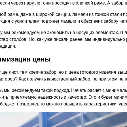
если через пару лет они просядут в хлипкой раме. А забор 
ной раме, даже в широкой секции, ламели из тонкой стали п
укция с усилителем подтянет ламели и обеспечит забору чет
у мы рекомендуем не экономить на несущих элементах. В л
ство столбов. Но, как уже писали ранее, мы индивидуально
ндации.
имизация цены
лще лист, тем крепче забор, но и цена готового изделия в
акторов? Как получить качественный забор, но при этом не 
м, мы рекомендуем такой подход. Начать расчет с минимал
чить приемлемую надежность и качество. Это и будет мини
 бюджет позволяет, то можно повышать характеристики, уве