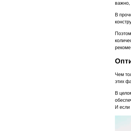
важно, 
В проч
констр
Поэтом
количе
рекоме
Опт
Чем то
этих ф
В цело
обеспе
И если