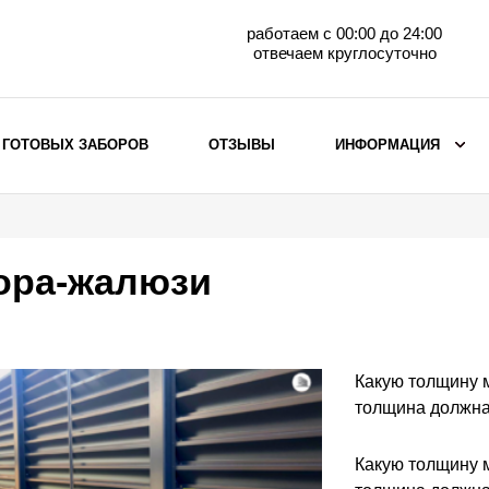
работаем с 00:00 до 24:00
отвечаем круглосуточно
 ГОТОВЫХ ЗАБОРОВ
ОТЗЫВЫ
ИНФОРМАЦИЯ
ВЫБОР ПО МАТЕРИАЛУ
Заборы с кирпичными столбами
ора-жалюзи
Заборы из евроштакетника
горизонтального
Металлические заборы для дачи
Забор жалюзи с кирпичными столбами
Какую толщину 
Металлические заборы
толщина должна
Металлические ограждения
Какую толщину 