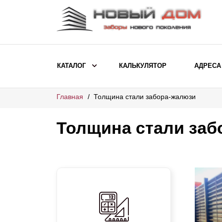
КАТАЛОГ
КАЛЬКУЛЯТОР
АДРЕСА
Главная
Толщина стали забора-жалюзи
ВЫБОР ПО МОДЕЛИ
Заборы Ранчо
Толщина стали заб
Заборы Хай-тек
Заборы Классика
Заборы Жалюзи
ВЫБОР ПО НАЗНАЧЕНИЮ
Заборы и ограждения для детских
садов