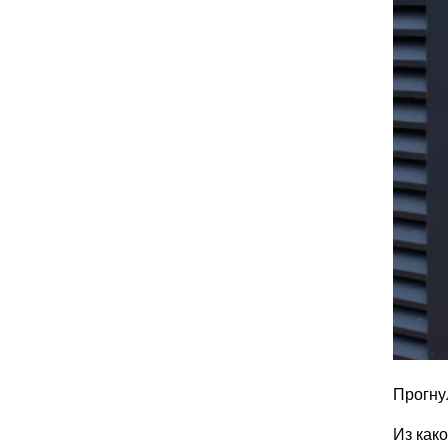
Прогну
Из как