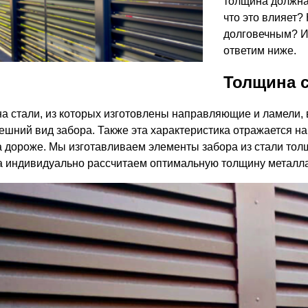
толщина должна
ВЫБОР ПО ХАРАКТЕРИСТИКАМ
что это влияет?
Горизонтальные заборы
долговечным? И 
Высокие заборы
ответим ниже.
Красивые, дизайнерские заборы
Толщина с
ВЫБОР ПО СПОСОБУ МОНТАЖА
а стали, из которых изготовлены направляющие и ламели, вл
ешний вид забора. Также эта характеристика отражается на 
Заборы под ключ
а дороже. Мы изготавливаем элементы забора из стали толщ
Готовые заборы
а индивидуально рассчитаем оптимальную толщину металла,
Комплекты заборов-лего "сделай сам"
Быстровозводимые заборы