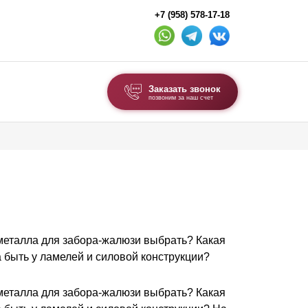
+7 (958) 578-17-18
Заказать звонок
позвоним за наш счет
ВЫБОР ПО ТИПУ
Модульные заборы и ограждения
Комбинированные заборы
Секционные заборы
металла для забора-жалюзи выбрать? Какая
ВОРОТА И КАЛИТКИ
 быть у ламелей и силовой конструкции?
Ворота откатные
Ворота распашные
металла для забора-жалюзи выбрать? Какая
Ворота складные гармошка