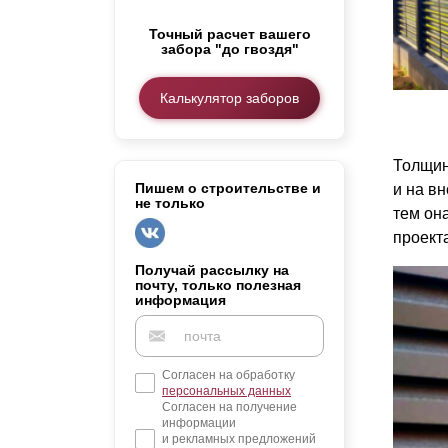
Заборы для дачи
Точный расчет вашего
Элитные заборы для коттеджей
забора "до гвоздя"
Заборы и ограждения для школ
Забор на участок 10 соток
Калькулятор заборов
Заборы и ограждения для дома
Толщин
Пишем о строительстве и
и на вн
не только
тем он
проект
Получай рассылку на
почту, только полезная
информация
Согласен на обработку
персональных данных
Согласен на получение
информации
и рекламных предложений