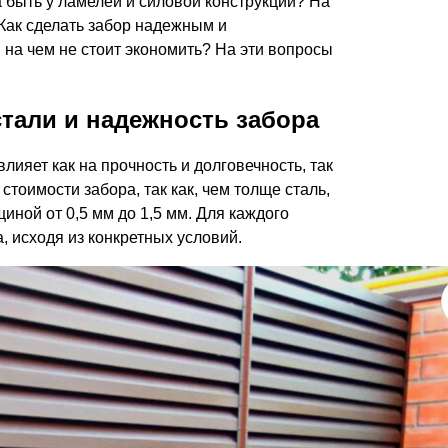
 быть у ламелей и силовой конструкции? На
Каркасы ворот
 Как сделать забор надежным и
Калитки
на чем не стоит экономить? На эти вопросы
Входные группы
тали и надежность забора
ВСЕ ДЛЯ ЗАБОРА
ияет как на прочность и долговечность, так
Панели для забора
стоимости забора, так как, чем толще сталь,
иной от 0,5 мм до 1,5 мм. Для каждого
 исходя из конкретных условий.