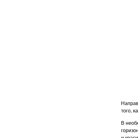
Направ
того, к
В необ
горизо
и крас