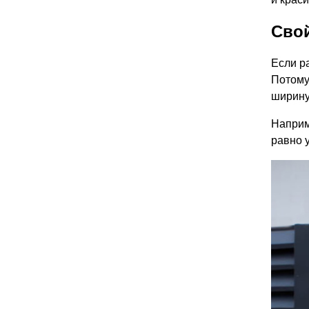
Сво
Если р
Потому 
ширину
Наприм
равно 