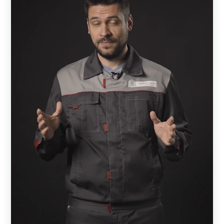
Независимо от модели, каждый готовый забор является
качественным, функциональным и износостойким за
счет использования высококачественной стали и
надежного декоративного покрытия. Есть конструкции,
регулирующие просматриваемость территории, другие
– отличаются простотой внешнего вида, третьи –
характеризуются индивидуальным оформлением, как,
например «Хай-тек». В последнем случае конструкция
напоминает произведение искусства и выполняется по
эскизам клиента или вариантам, разработанным
компанией. Такие конструкции выбирают не только
владельцы дачных территорий или частных домов, но
также хозяева предприятий и автостоянок. Нередко с их
помощью застройщики придают территории с готовым
строением стильный и аккуратный вид.