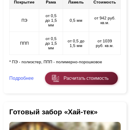
Покрытие
Рама
Ламель
Стоимость
от 0,5
от 942 руб.
ПЭ
до 1,5
0,5 мм
кв.м.
мм
от 0,5
от 0,5 до
от 1039
ППП
до 1,5
1,5 мм
руб. кв.м.
мм
* ПЭ - полиэстер, ППП - полимерно-порошковое
Подробнее
Расчитать стоимость
Готовый забор «Хай-тек»