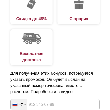
сделет его понятным и быстрым.
Разновидности готовых заборов
Скидка до 48%
Сюрприз
В каталоге нашей компании представлено несколько
вариантов заборов. Готовые решения отличаются
похожей схемой монтажа. Объясняется такое
обстоятельство тем, что вне зависимости от вида
Бесплатная
ограждения наши заборы изготовлены по единой
доставка
технологии с использованием качественных
материалов. Последнее гарантирует конструкциям
Для получения этих бонусов, потребуется
долговечность и высокие эксплуатационные
указать промокод. Он будет выслан на
характеристики. При этом внешне заборы отличаются
указанный номер телефона вместе с
расчетом. Подробности в видео.
друг от друга дизайнерскими и конструктивными
особенностями.
+7
На выбор предлагаются следующие типы заборов: