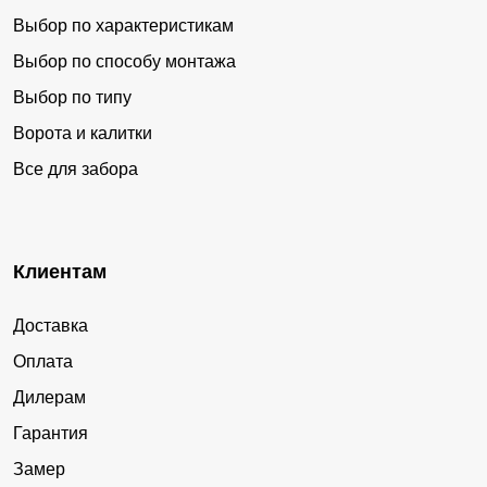
более объемным и рельефным.
Выбор по характеристикам
Выбор по способу монтажа
Варианты заборов
Выбор по типу
Несмотря на то, что наша компания представляет собой
Ворота и калитки
обширный завод, она одновременно является студией.
Все для забора
Это предоставляет возможность клиенту
самостоятельно выбирать продукцию, максимально
соответствующую его требованиям.
Клиентам
В каталоге доступны варианты «под ключ»:
Доставка
заборы для дачи;
Оплата
металлические и секционные заборы;
Дилерам
дизайнерские заборы;
Гарантия
заборы из горизонтального евроштакетника;
Замер
Для изготовления заборов любых типов потребуется