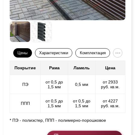
Цены
Характеристики
Комплектация
Покрытие
Рама
Ламель
Цена
от 0,5 до
от 2933
ПЭ
0,5 мм
1,5 мм
руб. кв.м.
от 0,5 до
от 0,5 до
от 4227
ППП
1,5 мм
1,5 мм
руб. кв.м.
* ПЭ - полиэстер, ППП - полимерно-порошковое