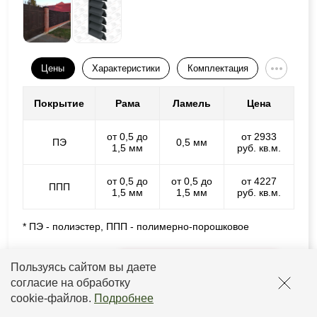
Цены
Характеристики
Комплектация
Покрытие
Рама
Ламель
Цена
от 0,5 до
от 2933
ПЭ
0,5 мм
1,5 мм
руб. кв.м.
от 0,5 до
от 0,5 до
от 4227
ППП
1,5 мм
1,5 мм
руб. кв.м.
* ПЭ - полиэстер, ППП - полимерно-порошковое
Подробнее
Расчитать стоимость
Пользуясь сайтом вы даете
согласие на обработку
cookie-файлов
.
Подробнее