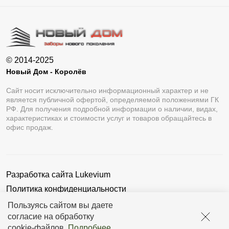
Вариант «Премиум» более объемный и
рельефный.
«Оптима» включает в себя простоту «Стандарта»
© 2014-2025
и брутальность «Премиум» .
Новый Дом - Королёв
Профиль «Люкс» напоминает форму половины овала.
Сайт носит исключительно информационный характер и не
Этот вариант относится к двустороннему виду.
является публичной офертой, определяемой положениями ГК
РФ. Для получения подробной информации о наличии, видах,
«Модерн» имеет форму профиля «домик». Благодаря
характеристиках и стоимости услуг и товаров обращайтесь в
офис продаж.
этому, ограждение является двусторонним, то есть
выглядит одинаково с обеих сторон.
Профиль «Комби» выполнен в форме прямоугольника,
Разработка сайта
Lukevium
что придает забору объемность и солидность.
Политика конфиденциальности
Ламели в конструкции расположены в горизонтальном
Пользовательское соглашение
Пользуясь сайтом вы даете
положении. Так как высоту элементов выбирает
согласие на обработку
заказчик, это дает возможность создать свой
cookie-файлов
.
Подробнее