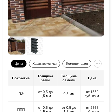
Цены
Характеристики
Комплектация
Толщина
Толщина
Покрытие
Цена
рамы
ламели
от 0,5 до
от 1832
ПЭ
0,5 мм
1,5 мм
руб. кв.м.
от 0,5 до
от 0,5 до
от 2568
ППП
1,5 мм
1,5 мм
руб. кв.м.