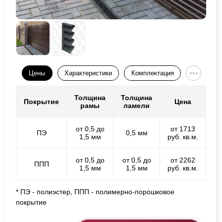
Цены
Характеристики
Комплектация
Толщина
Толщина
Покрытие
Цена
рамы
ламели
от 0,5 до
от 1713
ПЭ
0,5 мм
1,5 мм
руб. кв.м.
от 0,5 до
от 0,5 до
от 2262
ППП
1,5 мм
1,5 мм
руб. кв.м.
* ПЭ - полиэстер, ППП - полимерно-порошковое
покрытие