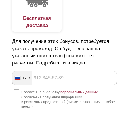
строительных организаций. Конструкция легко
устанавливается на кирпичные опоры без привлечения
Бесплатная
доставка
спецтехники. Сборка забора напоминает конструктор
лего, где соединить детали неправильно просто не
Для получения этих бонусов, потребуется
получится.
указать промокод. Он будет выслан на
Заборы изготавливаются по размерам заказчика и
указанный номер телефона вместе с
имеют технологические отверстия, что упрощает
расчетом. Подробности в видео.
процесс сборки. То есть, вам не придется ничего
высверливать самостоятельно. Также установка не
+7
требует сварки. Крепление поставляется вместе с
Согласен на обработку
персональных данных
продукцией. Если в процессе работы возникнут какие-
Согласен на получение информации
и рекламных предложений (сможете отказаться в любое
либо вопросы, наши специалисты готовы в любой
время)
момент предоставить консультацию по телефону или по
видеосвязи.