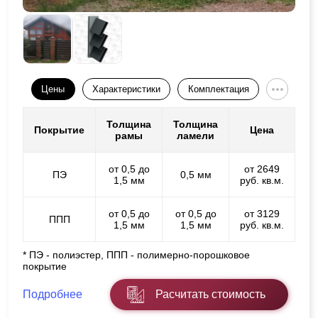
Цены
Характеристики
Комплектация
Толщина
Толщина
Покрытие
Цена
рамы
ламели
от 0,5 до
от 2649
ПЭ
0,5 мм
1,5 мм
руб. кв.м.
от 0,5 до
от 0,5 до
от 3129
ППП
1,5 мм
1,5 мм
руб. кв.м.
* ПЭ - полиэстер, ППП - полимерно-порошковое
покрытие
Подробнее
Расчитать стоимость