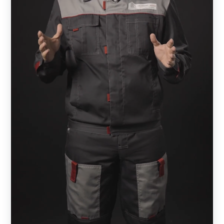
Конструкция забора устроена таким образом, что с
участка можно наблюдать за прилегающей к
забору территорией, а сам участок будет скрыт.
Кирпичный забор с данной моделью позволяет
проникать на участок солнечному свету и
способствует хорошей циркуляции воздуха, что
благотворно влияет на садовые растения.
Конструкция не требует дополнительной отделки.
Забор нужно один раз установить и пользоваться
долгие годы. Нет необходимости подкрашивать и
что-то ремонтировать.
При механическом повреждении конструкции, не
нужно переустанавливать весь забор, достаточно
заменить испорченную ламель.
Кирпичные опоры долговечны и прочны.