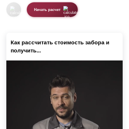
Почему именно жалюзи
Начать расчет
Визуально конструкция напоминает закрытые
занавески. Важным моментом является использование
металлических ламелей, так как этот материал
Как рассчитать стоимость забора и
прослужит гораздо дольше, нежели дерево или
получить...
профнастил.
Заборы выполняются из высокопрочного металла.
Толщина стали, из которой выполнены элементы
конструкции, от 0,5 мм до 1,5 мм и имеет следующие
преимущества:
Конструкция из кирпичных опор и жалюзи
отличается надежностью, долговечностью и
эстетичным видом.