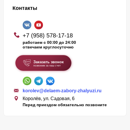
Контакты
Производятся заборы следующим образом. Наши
специалисты замеряют участок, на котором будет
установлена конструкция. Выслушивают пожелания
клиента. Предлагают на выбор несколько вариантов
+7 (958) 578-17-18
работаем с 00:00 до 24:00
исполнения. Когда клиента полностью все устраивает,
отвечаем круглосуточно
мы приступаем к выполнению заказа.
Заказать звонок
Забор. Виды
позвоним за наш счет
Ламели забора «Стандарт» , «Оптима» и «Премиум»
выполнены в виде буквы «Z» . Это можно увидеть, если
korolev@delaem-zabory-zhalyuzi.ru
Королёв, ул. Садовая, 6
посмотреть на секцию сбоку.
Перед приездом обязательно позвоните
Самую большую высоту ламели имеет вариант
«Стандарт» . Визуально он выглядит самым
ровным, массивным и основательным.