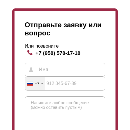
износостойкое декоративное покрытие. Полимерно-
порошковое покрытие стоит дороже, чем
покрытие
полиэстер
. Поэтому
вариант
полиэстер
помогает немного сэкономить в
Отправьте заявку или
случае, когда оно вам точно подходит.
вопрос
Или позвоните
+7 (958) 578-17-18
+7