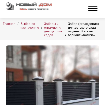
Главная
Выбор по
Заборы и
Забор (ограждение)
назначению
ограждения
для детского сада
для детских
модель Жалюзи
садов
вариант «Комби»